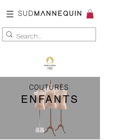
COUTURES
ENFA
NTS