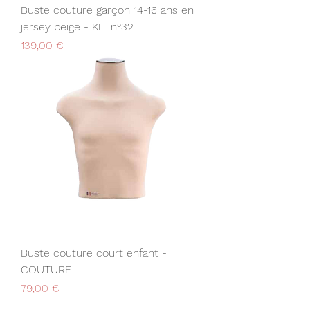
Buste couture garçon 14-16 ans en
jersey beige - KIT n°32
Prix
139,00 €
Buste couture court enfant -
COUTURE
Prix
79,00 €