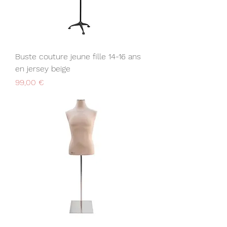
Buste couture jeune fille 14-16 ans
en jersey beige
Prix
99,00 €