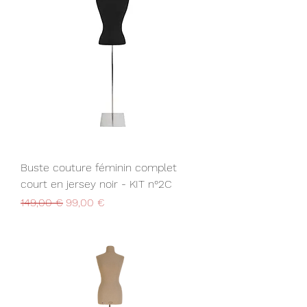
Buste couture féminin complet
court en jersey noir - KIT n°2C
Prix original
Prix promotionnel
149,00 €
99,00 €