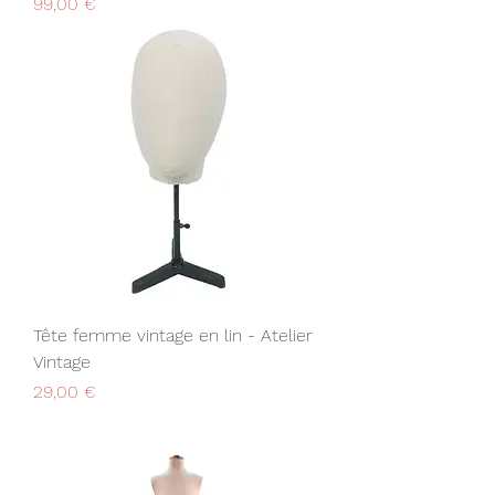
Prix
99,00 €
Tête femme vintage en lin - Atelier
Vintage
Prix
29,00 €