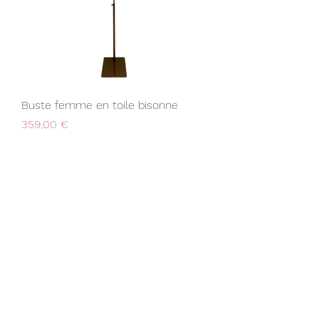
Buste femme en toile bisonne
Prix
359,00 €