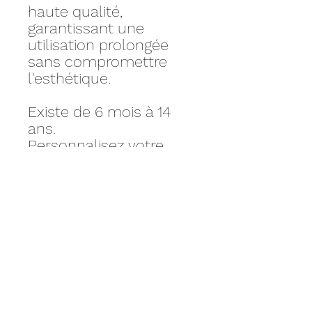
haute qualité,
garantissant une
utilisation prolongée
sans compromettre
l'esthétique.
Existe de 6 mois à 14
ans.
Personnalisez votre
produit avec nos
accessoires sur mesure.
La couleur de la base
est modifiable sur
demande.
Plusieurs tissus
disponibles sur
demande.