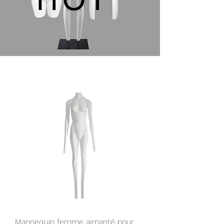
Mannequin femme aimanté pour