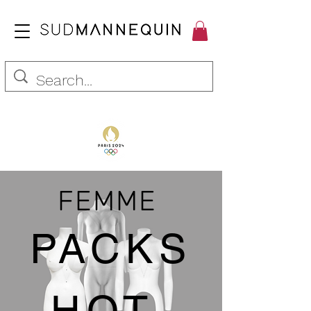
FEMME
PACKS
HOT