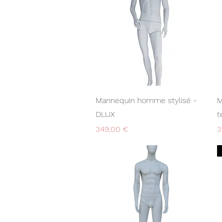
Aperçu rapide
Mannequin homme stylisé -
M
DLUX
t
Prix
P
349,00 €
3