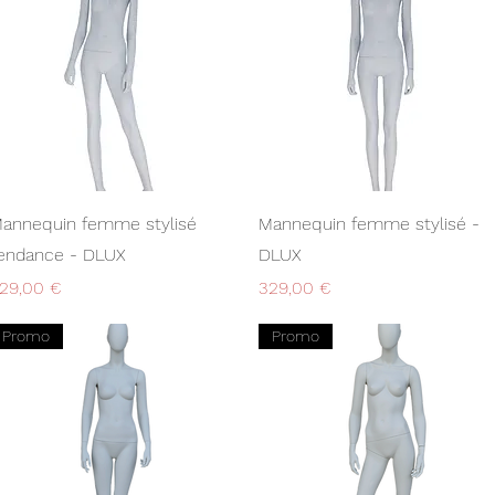
Aperçu rapide
Aperçu rapide
annequin femme stylisé
Mannequin femme stylisé -
endance - DLUX
DLUX
rix
Prix
29,00 €
329,00 €
Promo
Promo