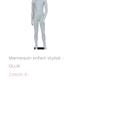
Aperçu rapide
Mannequin enfant stylisé -
DLUX
Prix
239,00 €