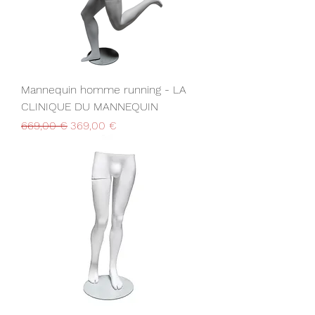
Mannequin homme running - LA
CLINIQUE DU MANNEQUIN
Prix original
Prix promotionnel
669,00 €
369,00 €