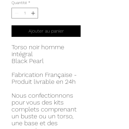
Quantité
*
Ajouter au panier
Torso noir homme
intégral
Black Pearl
Fabrication Française -
Produit livrable en 24h
Nous confectionnons
pour vous des kits
complets comprenant
un buste ou un torso,
une base et des