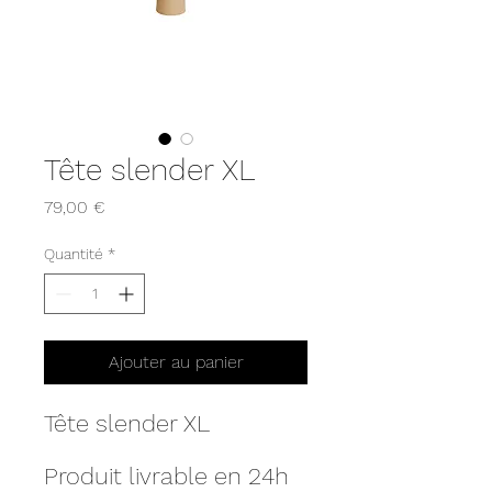
Tête slender XL
Prix
79,00 €
Quantité
*
Ajouter au panier
Tête slender XL
Produit livrable en 24h