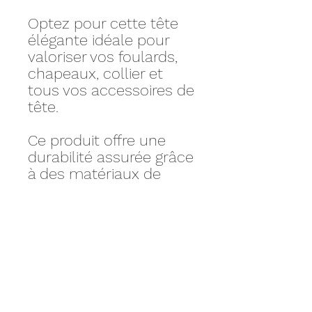
Optez pour cette tête
élégante idéale pour
valoriser vos foulards,
chapeaux, collier et
tous vos accessoires de
tête.
Ce produit offre une
durabilité assurée grâce
à des matériaux de
haute qualité,
garantissant une
utilisation prolongée
sans compromettre
l'esthétique.
Mensurations:
Hauteur: 57cm