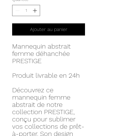
Ajouter au panier
Mannequin abstrait
femme déhanchée
PRESTIGE
Produit livrable en 24h
Découvrez ce
mannequin femme
abstrait de notre
collection PRESTIGE,
conçu pour sublimer
vos collections de prêt-
à-porter. Son design