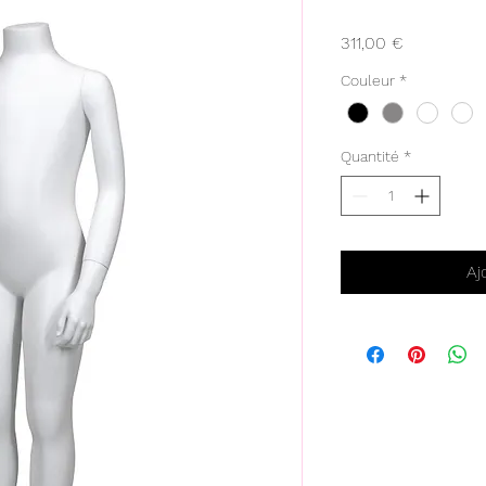
Prix
311,00 €
Couleur
*
Quantité
*
Aj