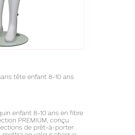
sans tête enfant 8-10 ans
h
in enfant 8-10 ans en fibre
lection PREMIUM, conçu
ections de prêt-à-porter.
l mettra en valeur chaque