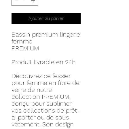
Ajouter au panier
Bassin premium lingerie
femme
PREMIUM
Produit livrable en 24h
Découvrez ce fessier
pour femme en fibre de
verre de notre
collection PREMIUM,
conçu pour sublimer
vos collections de prêt-
à-porter ou de sous-
vêtement. Son design