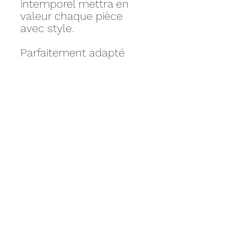
intemporel mettra en
valeur chaque pièce
avec style.
Parfaitement adapté
aux boutiques et à
l'exposition, ce produit
s'harmonise aussi bien
avec un style chic
qu'avec des collections
sports ou glamours.
Personnalisez votre
produit selon la couleur
de votre choix.
Mensurations :
Hauteur 34,5 cm
Taille 69 cm