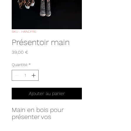
SKU : HANDPRE
Présentoir main
Prix
39,00 €
Quantité
*
Ajouter au panier
Main en bois pour
présenter vos
collections de façon
originale.