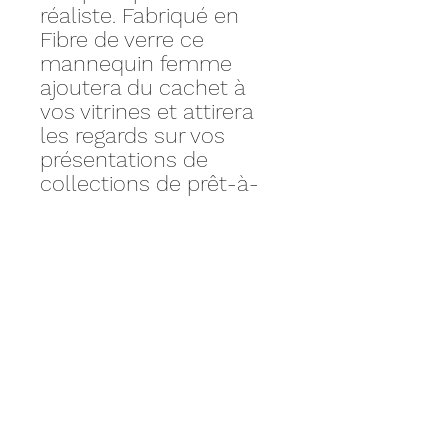
réaliste. Fabriqué en
Fibre de verre ce
mannequin femme
ajoutera du cachet à
vos vitrines et attirera
les regards sur vos
présentations de
collections de prêt-à-
porter.
Option Couleur : +39€
HT
> Longueur 155 cm
> Largeur épaule à
épaule 42 cm
> Poitrine 87 cm
> Taille 63 cm
> Bassin 93 cm