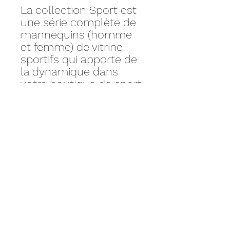
La collection Sport est
une série complète de
mannequins (homme
et femme) de vitrine
sportifs qui apporte de
la dynamique dans
votre boutique de sport.
Leur tête semi-
abstraite et finition en
gris graphite mat vous
assurent en même
temps la perception
sportive et le côté
mode de vos
collections de
vêtements de sport.
Mensurations :