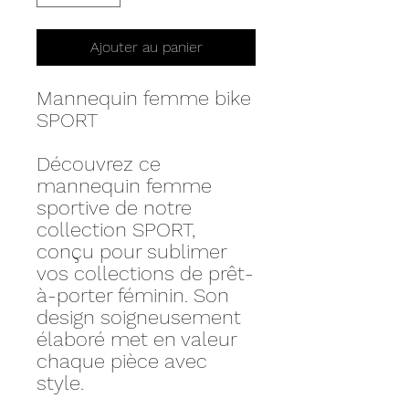
Ajouter au panier
Mannequin femme bike
SPORT
Découvrez ce
mannequin femme
sportive de notre
collection SPORT,
conçu pour sublimer
vos collections de prêt-
à-porter féminin. Son
design soigneusement
élaboré met en valeur
chaque pièce avec
style.