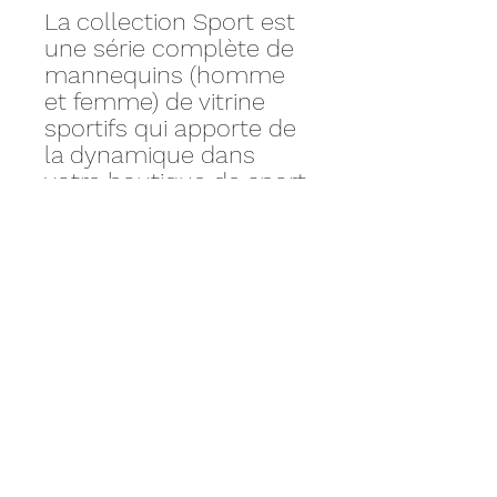
La collection Sport est
une série complète de
mannequins (homme
et femme) de vitrine
sportifs qui apporte de
la dynamique dans
votre boutique de sport.
Leur tête semi-
abstraite et finition en
gris graphite mat vous
assurent en même
temps la perception
sportive et le côté
mode de vos
collections de
vêtements de sport.
Mensurations: