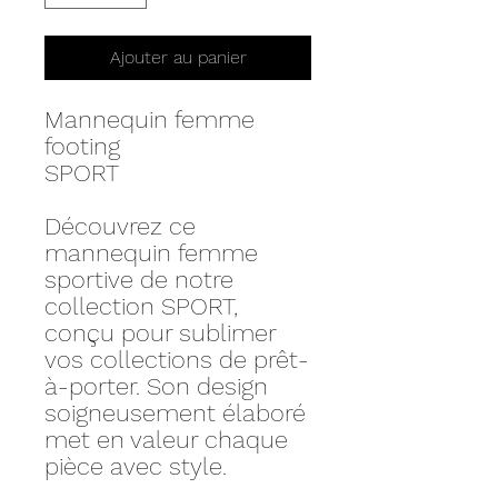
Ajouter au panier
Mannequin femme
footing
SPORT
Découvrez ce
mannequin femme
sportive de notre
collection SPORT,
conçu pour sublimer
vos collections de prêt-
à-porter. Son design
soigneusement élaboré
met en valeur chaque
pièce avec style.