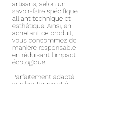
artisans, selon un
savoir-faire spécifique
alliant technique et
esthétique. Ainsi, en
achetant ce produit,
vous consommez de
manière responsable
en réduisant l'impact
écologique.
Parfaitement adapté
aux boutiques et à
l'exposition, ce
mannequin
s'harmonise aussi bien
avec un style
streetwear qu'avec des
collections élégantes et
intemporelles.