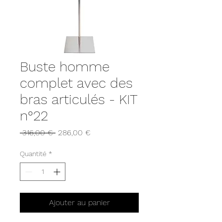
Buste homme
complet avec des
bras articulés - KIT
n°22
Prix
Prix
 316,00 € 
286,00 €
original
promotionnel
Quantité
*
Ajouter au panier