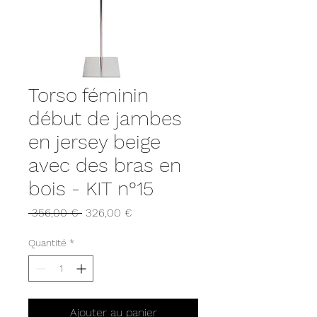
Torso féminin
début de jambes
en jersey beige
avec des bras en
bois - KIT n°15
Prix
Prix
 356,00 € 
326,00 €
original
promotionnel
Quantité
*
Ajouter au panier