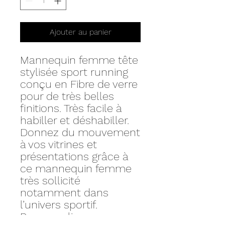
Ajouter au panier
Mannequin femme tête
stylisée sport running
conçu en Fibre de verre
pour de très belles
finitions. Très facile à
habiller et déshabiller.
Donnez du mouvement
à vos vitrines et
présentations grâce à
ce mannequin femme
très sollicité
notamment dans
l’univers sportif.
Personnalisez sa