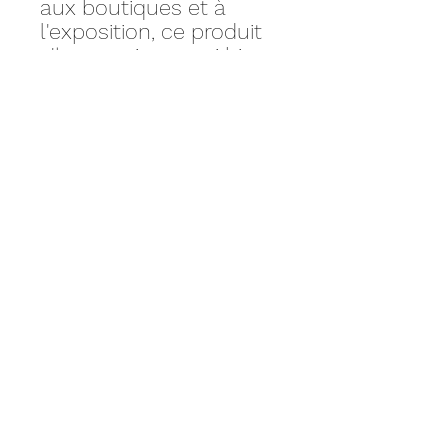
aux boutiques et à
l'exposition, ce produit
s'harmonise aussi bien
avec un style chic
qu'avec des collections
plus sexy ou
intemporelles.
Personnalisez votre
produit selon la couleur
de votre choix.
Mensurations :
Hauteur: 41 cm
Taille: 58 cm
Bassin: 94 cm
Référence: DBASF