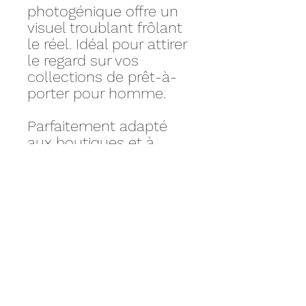
photogénique offre un
visuel troublant frôlant
le réel. Idéal pour attirer
le regard sur vos
collections de prêt-à-
porter pour homme.
Parfaitement adapté
aux boutiques et à
l'exposition, ce produit
s'harmonise aussi bien
avec un style
dynamique qu'avec des
collections élégantes et
chic.
Personnalisez votre
produit selon la couleur