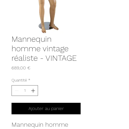
Mannequin
homme vintage
réaliste - VINTAGE
Prix
689,00 €
Quantité
*
Ajouter au panier
Mannequin homme