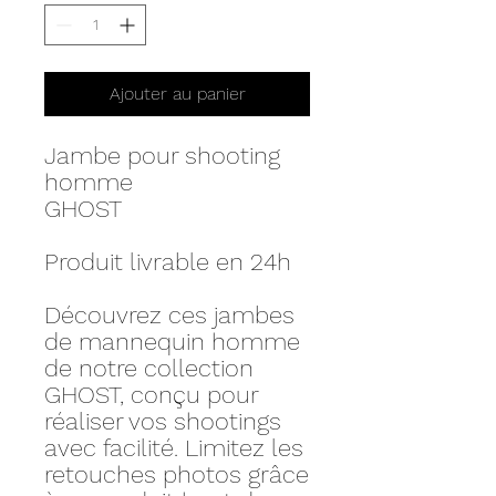
Ajouter au panier
Jambe pour shooting
homme
GHOST
Produit livrable en 24h
Découvrez ces jambes
de mannequin homme
de notre collection
GHOST, conçu pour
réaliser vos shootings
avec facilité. Limitez les
retouches photos grâce