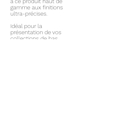
à ce produit haut de
gamme aux finitions
ultra-précises.
Idéal pour la
présentation de vos
collections de bas
(shorts, caleçons,
pantalons).
Un indispensable pour
la mise en ligne de vos
collections de bas
masculins.
Personnalisez votre
produit selon la couleur
de votre choix.
Mensurations :