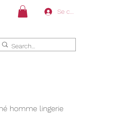
Se connecter
iné homme lingerie
rix
romotionnel