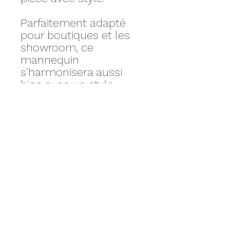
Parfaitement adapté
pour boutiques et les
showroom, ce
mannequin
s'harmonisera aussi
bien avec un style
streetwear qu'avec des
collections élégantes et
intemporelles.
Personnalisez votre
produit avec nos
accessoires sur mesure.
Option Couleur : +39€
HT
Mensurations :