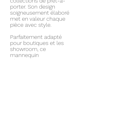
collections de prêt-à-
porter. Son design
soigneusement élaboré
met en valeur chaque
pièce avec style.
Parfaitement adapté
pour boutiques et les
showroom, ce
mannequin
s'harmonisera aussi
bien avec un style
streetwear qu'avec des
collections élégantes et
intemporelles.
Personnalisez votre
produit avec nos
accessoires sur mesure.