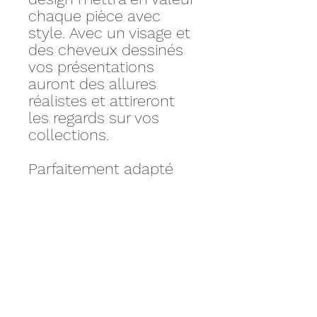
chaque pièce avec
style. Avec un visage et
des cheveux dessinés
vos présentations
auront des allures
réalistes et attireront
les regards sur vos
collections.
Parfaitement adapté
aux boutiques et à
l'exposition, ce produit
s'harmonise aussi bien
avec un style
streetwear qu'avec des
collections élégantes et
intemporelles.