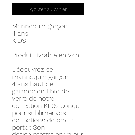
Ajouter au panier
Mannequin garçon
4 ans
KIDS
Produit livrable en 24h
Découvrez ce
mannequin garçon
4 ans haut de
gamme en fibre de
verre de notre
collection KIDS, conçu
pour sublimer vos
collections de prêt-à-
porter. Son
design mettra en valeur