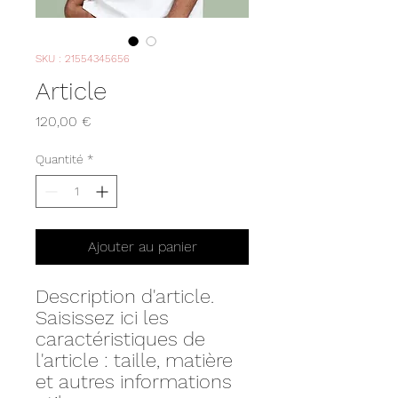
SKU : 21554345656
Article
Prix
120,00 €
Quantité
*
Ajouter au panier
Description d'article. 
Saisissez ici les 
caractéristiques de 
l'article : taille, matière 
et autres informations 